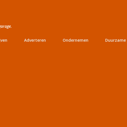
Doorgaan naar hoofdcontent
garage.
jven
Adverteren
Ondernemen
Duurzame 