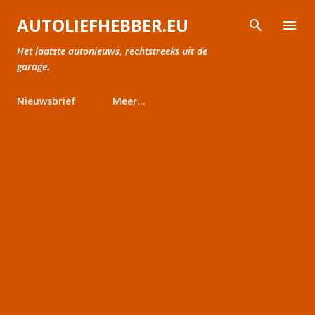
Doorgaan naar hoofdcontent
AUTOLIEFHEBBER.EU
Het laatste autonieuws, rechtstreeks uit de
garage.
Nieuwsbrief
Meer…