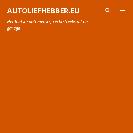
Doorgaan naar hoofdcontent
AUTOLIEFHEBBER.EU
Het laatste autonieuws, rechtstreeks uit de
garage.