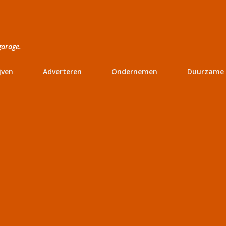
Doorgaan naar hoofdcontent
garage.
jven
Adverteren
Ondernemen
Duurzame 