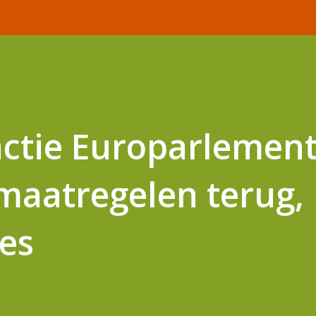
actie Europarlement
maatregelen terug,
es