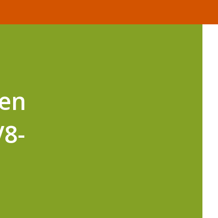
 en
V8-