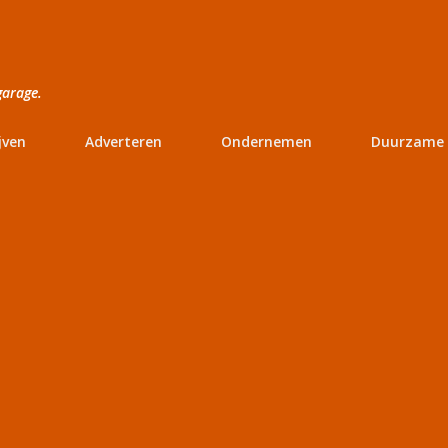
Doorgaan naar hoofdcontent
garage.
jven
Adverteren
Ondernemen
Duurzame 