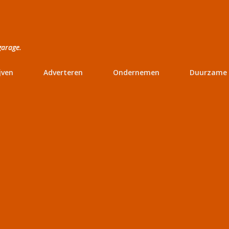
Doorgaan naar hoofdcontent
garage.
jven
Adverteren
Ondernemen
Duurzame 