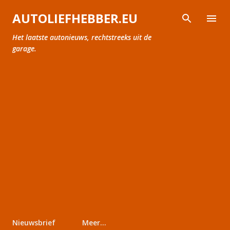
Doorgaan naar hoofdcontent
AUTOLIEFHEBBER.EU
Het laatste autonieuws, rechtstreeks uit de
garage.
Nieuwsbrief
Meer…