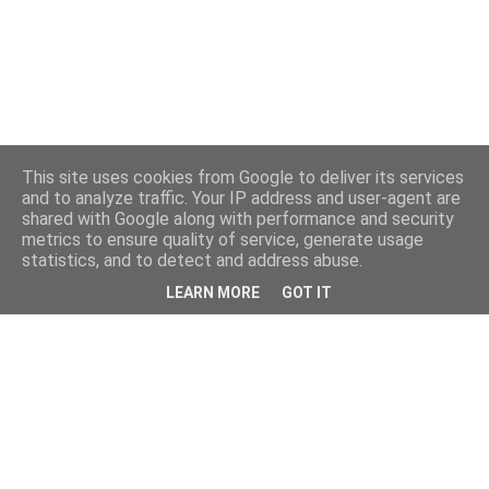
This site uses cookies from Google to deliver its services
and to analyze traffic. Your IP address and user-agent are
shared with Google along with performance and security
metrics to ensure quality of service, generate usage
statistics, and to detect and address abuse.
LEARN MORE
GOT IT