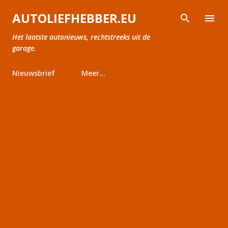
Doorgaan naar hoofdcontent
AUTOLIEFHEBBER.EU
Het laatste autonieuws, rechtstreeks uit de
garage.
Nieuwsbrief
Meer…