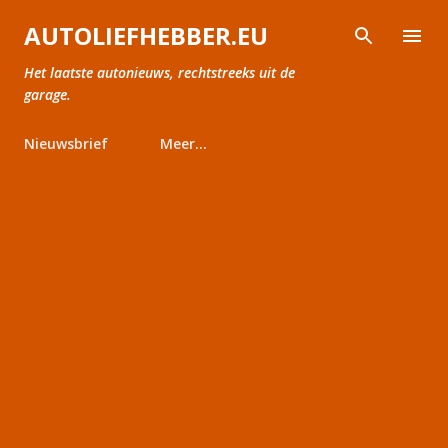
Doorgaan naar hoofdcontent
AUTOLIEFHEBBER.EU
Het laatste autonieuws, rechtstreeks uit de
garage.
Nieuwsbrief
Meer…