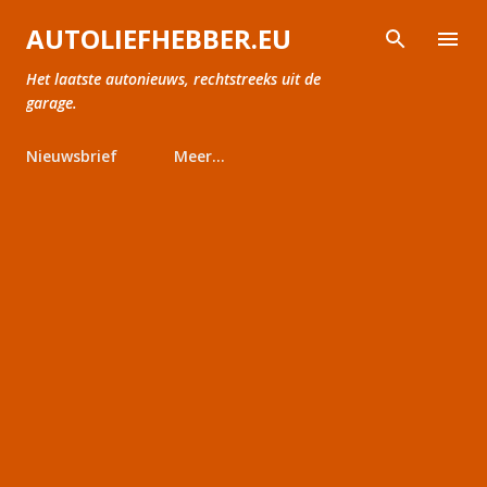
Doorgaan naar hoofdcontent
AUTOLIEFHEBBER.EU
Het laatste autonieuws, rechtstreeks uit de
garage.
Nieuwsbrief
Meer…