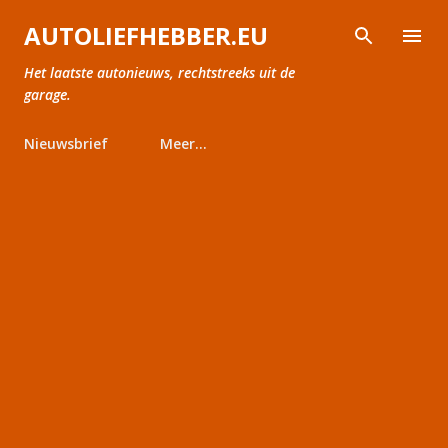
Doorgaan naar hoofdcontent
AUTOLIEFHEBBER.EU
Het laatste autonieuws, rechtstreeks uit de
garage.
Nieuwsbrief
Meer…