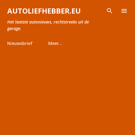
Doorgaan naar hoofdcontent
AUTOLIEFHEBBER.EU
Het laatste autonieuws, rechtstreeks uit de
garage.
Nieuwsbrief
Meer…