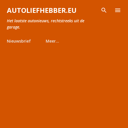
Doorgaan naar hoofdcontent
AUTOLIEFHEBBER.EU
Het laatste autonieuws, rechtstreeks uit de
garage.
Nieuwsbrief
Meer…