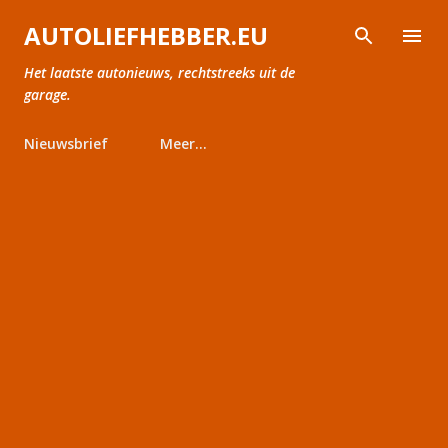
Doorgaan naar hoofdcontent
AUTOLIEFHEBBER.EU
Het laatste autonieuws, rechtstreeks uit de
garage.
Nieuwsbrief
Meer…