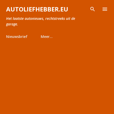
Doorgaan naar hoofdcontent
AUTOLIEFHEBBER.EU
Het laatste autonieuws, rechtstreeks uit de
garage.
Nieuwsbrief
Meer…