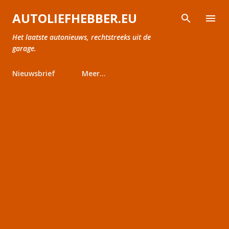
Doorgaan naar hoofdcontent
AUTOLIEFHEBBER.EU
Het laatste autonieuws, rechtstreeks uit de
garage.
Nieuwsbrief
Meer…