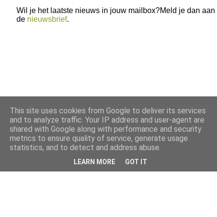
Wil je het laatste nieuws in jouw mailbox?Meld je dan aan
de
nieuwsbrief
.
This site uses cookies from Google to deliver its services
and to analyze traffic. Your IP address and user-agent are
shared with Google along with performance and security
metrics to ensure quality of service, generate usage
statistics, and to detect and address abuse.
LEARN MORE
GOT IT