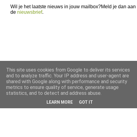
Wil je het laatste nieuws in jouw mailbox?Meld je dan aan
de
nieuwsbrief
.
This site uses cookies from Google to deliver its services
and to analyze traffic. Your IP address and user-agent are
shared with Google along with performance and security
metrics to ensure quality of service, generate usage
statistics, and to detect and address abuse.
LEARN MORE
GOT IT