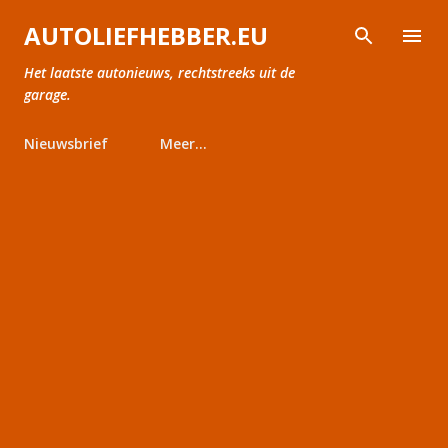
Doorgaan naar hoofdcontent
AUTOLIEFHEBBER.EU
Het laatste autonieuws, rechtstreeks uit de
garage.
Nieuwsbrief
Meer…