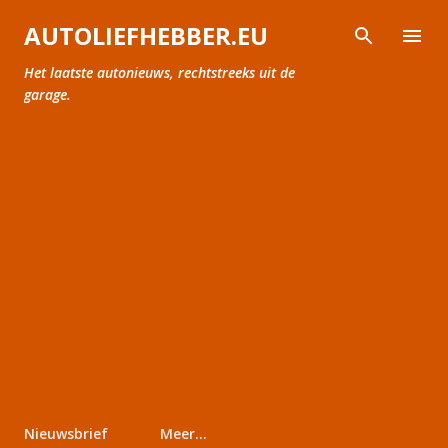
Doorgaan naar hoofdcontent
AUTOLIEFHEBBER.EU
Het laatste autonieuws, rechtstreeks uit de
garage.
Nieuwsbrief
Meer…