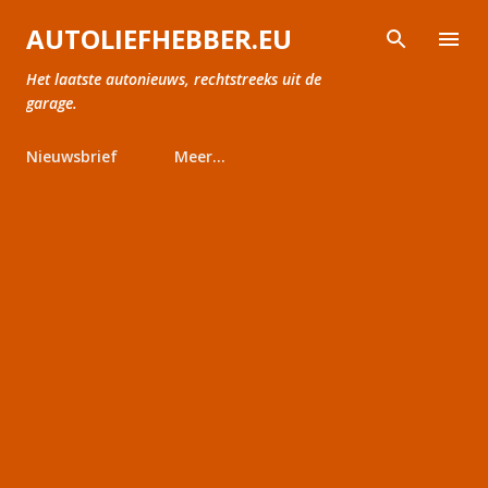
Doorgaan naar hoofdcontent
AUTOLIEFHEBBER.EU
Het laatste autonieuws, rechtstreeks uit de
garage.
Nieuwsbrief
Meer…