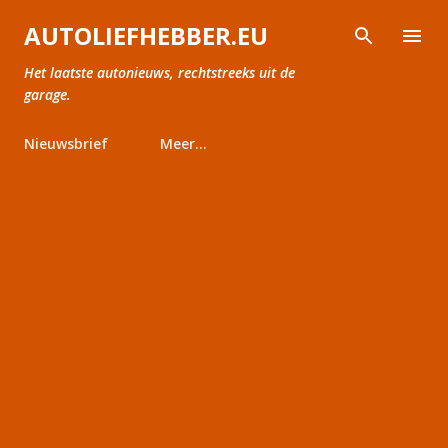
Doorgaan naar hoofdcontent
AUTOLIEFHEBBER.EU
Het laatste autonieuws, rechtstreeks uit de
garage.
Nieuwsbrief
Meer…