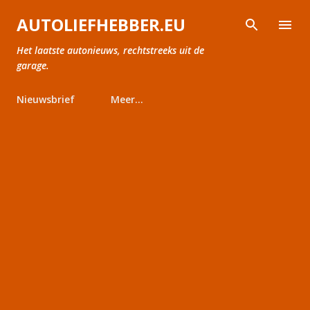
Doorgaan naar hoofdcontent
AUTOLIEFHEBBER.EU
Het laatste autonieuws, rechtstreeks uit de
garage.
Nieuwsbrief
Meer…