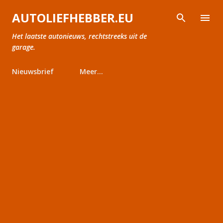
Doorgaan naar hoofdcontent
AUTOLIEFHEBBER.EU
Het laatste autonieuws, rechtstreeks uit de
garage.
Nieuwsbrief
Meer…