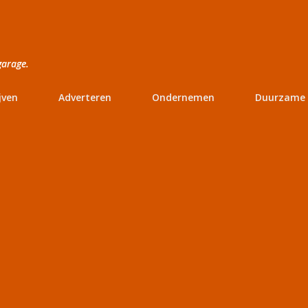
Doorgaan naar hoofdcontent
garage.
jven
Adverteren
Ondernemen
Duurzame 