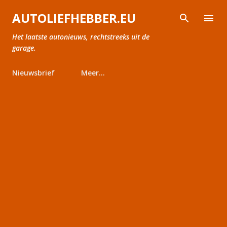
Doorgaan naar hoofdcontent
AUTOLIEFHEBBER.EU
Het laatste autonieuws, rechtstreeks uit de
garage.
Nieuwsbrief
Meer…