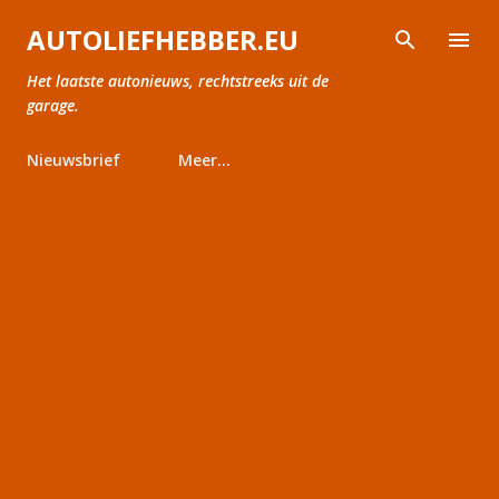
Doorgaan naar hoofdcontent
AUTOLIEFHEBBER.EU
Het laatste autonieuws, rechtstreeks uit de
garage.
Nieuwsbrief
Meer…