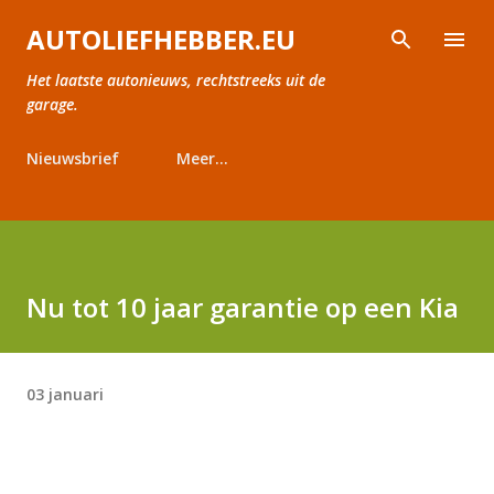
Doorgaan naar hoofdcontent
AUTOLIEFHEBBER.EU
Het laatste autonieuws, rechtstreeks uit de
garage.
Nieuwsbrief
Meer…
Nu tot 10 jaar garantie op een Kia
03 januari