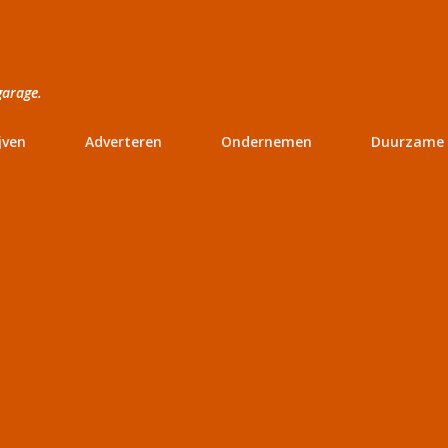
Doorgaan naar hoofdcontent
garage.
jven
Adverteren
Ondernemen
Duurzame 