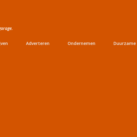
Doorgaan naar hoofdcontent
garage.
jven
Adverteren
Ondernemen
Duurzame 