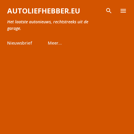
Doorgaan naar hoofdcontent
AUTOLIEFHEBBER.EU
Het laatste autonieuws, rechtstreeks uit de
garage.
Nieuwsbrief
Meer…