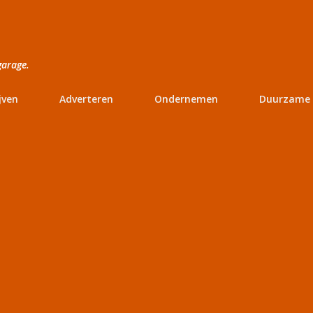
Doorgaan naar hoofdcontent
garage.
jven
Adverteren
Ondernemen
Duurzame 