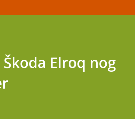
 Škoda Elroq nog
er