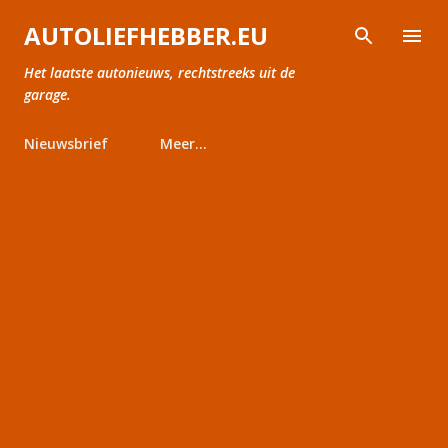
Doorgaan naar hoofdcontent
AUTOLIEFHEBBER.EU
Het laatste autonieuws, rechtstreeks uit de
garage.
Nieuwsbrief
Meer…