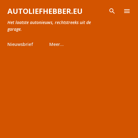
Doorgaan naar hoofdcontent
AUTOLIEFHEBBER.EU
Het laatste autonieuws, rechtstreeks uit de
garage.
Nieuwsbrief
Meer…