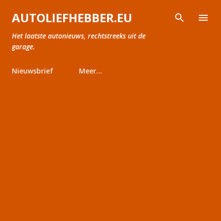
Doorgaan naar hoofdcontent
AUTOLIEFHEBBER.EU
Het laatste autonieuws, rechtstreeks uit de
garage.
Nieuwsbrief
Meer…