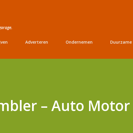
Doorgaan naar hoofdcontent
garage.
jven
Adverteren
Ondernemen
Duurzame 
mbler – Auto Motor