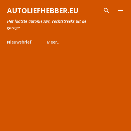
Doorgaan naar hoofdcontent
AUTOLIEFHEBBER.EU
Het laatste autonieuws, rechtstreeks uit de
garage.
Nieuwsbrief
Meer…