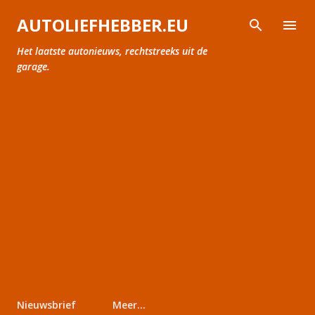
Doorgaan naar hoofdcontent
AUTOLIEFHEBBER.EU
Het laatste autonieuws, rechtstreeks uit de
garage.
Nieuwsbrief
Meer…