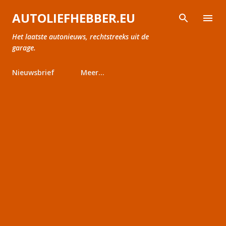
Doorgaan naar hoofdcontent
AUTOLIEFHEBBER.EU
Het laatste autonieuws, rechtstreeks uit de
garage.
Nieuwsbrief
Meer…