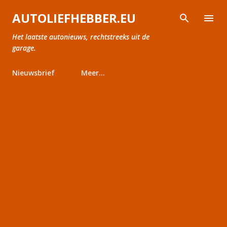
Doorgaan naar hoofdcontent
AUTOLIEFHEBBER.EU
Het laatste autonieuws, rechtstreeks uit de
garage.
Nieuwsbrief
Meer…