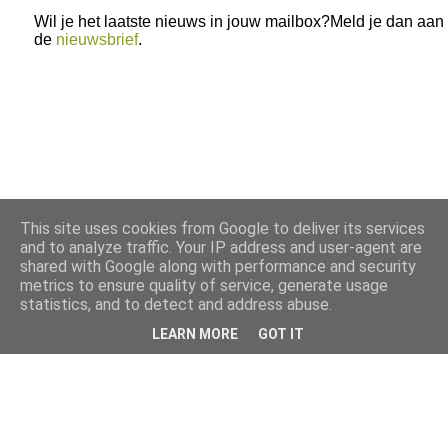
Wil je het laatste nieuws in jouw mailbox?Meld je dan aan
de
nieuwsbrief
.
This site uses cookies from Google to deliver its services
and to analyze traffic. Your IP address and user-agent are
shared with Google along with performance and security
metrics to ensure quality of service, generate usage
statistics, and to detect and address abuse.
LEARN MORE
GOT IT