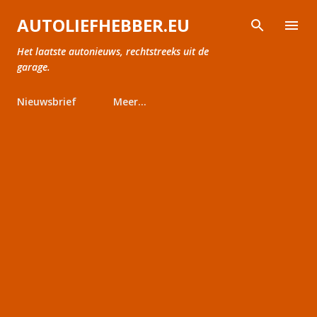
Doorgaan naar hoofdcontent
AUTOLIEFHEBBER.EU
Het laatste autonieuws, rechtstreeks uit de
garage.
Nieuwsbrief
Meer…