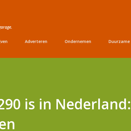
Doorgaan naar hoofdcontent
garage.
jven
Adverteren
Ondernemen
Duurzame 
90 is in Nederland:
ten