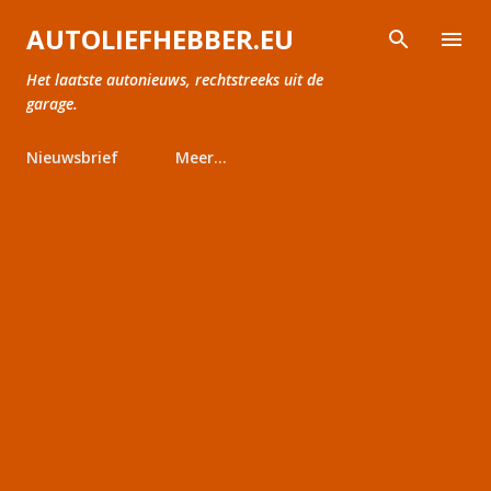
Doorgaan naar hoofdcontent
AUTOLIEFHEBBER.EU
Het laatste autonieuws, rechtstreeks uit de
garage.
Nieuwsbrief
Meer…