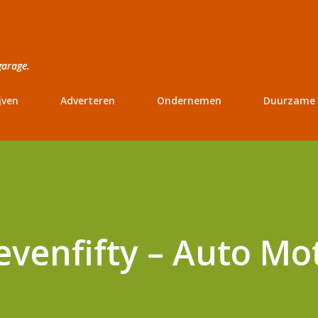
Doorgaan naar hoofdcontent
garage.
jven
Adverteren
Ondernemen
Duurzame 
venfifty – Auto Mo