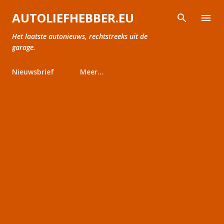
Doorgaan naar hoofdcontent
AUTOLIEFHEBBER.EU
Het laatste autonieuws, rechtstreeks uit de
garage.
Nieuwsbrief
Meer…