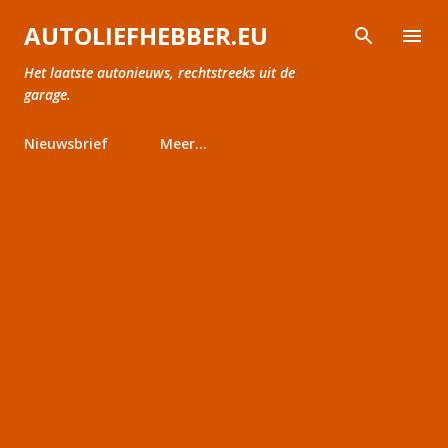
Doorgaan naar hoofdcontent
AUTOLIEFHEBBER.EU
Het laatste autonieuws, rechtstreeks uit de
garage.
Nieuwsbrief
Meer…