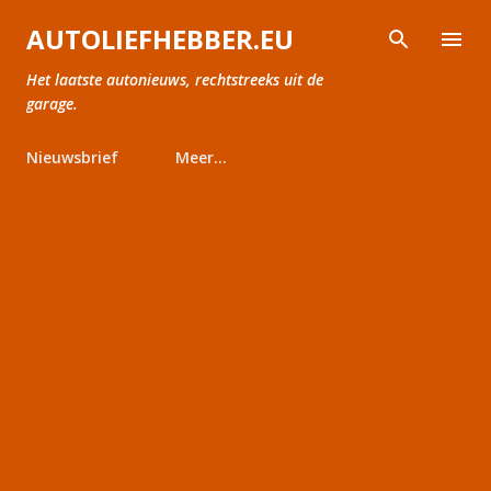
Doorgaan naar hoofdcontent
AUTOLIEFHEBBER.EU
Het laatste autonieuws, rechtstreeks uit de
garage.
Nieuwsbrief
Meer…