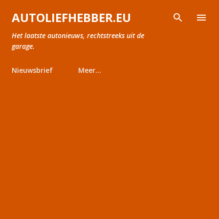
Doorgaan naar hoofdcontent
AUTOLIEFHEBBER.EU
Het laatste autonieuws, rechtstreeks uit de
garage.
Nieuwsbrief
Meer…