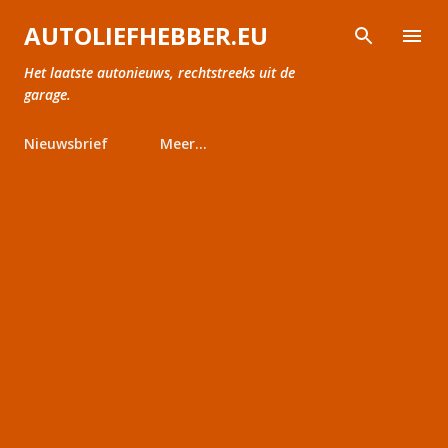
Doorgaan naar hoofdcontent
AUTOLIEFHEBBER.EU
Het laatste autonieuws, rechtstreeks uit de
garage.
Nieuwsbrief
Meer…