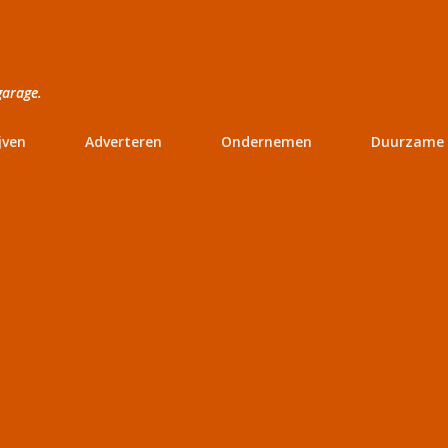
Doorgaan naar hoofdcontent
garage.
jven
Adverteren
Ondernemen
Duurzame 